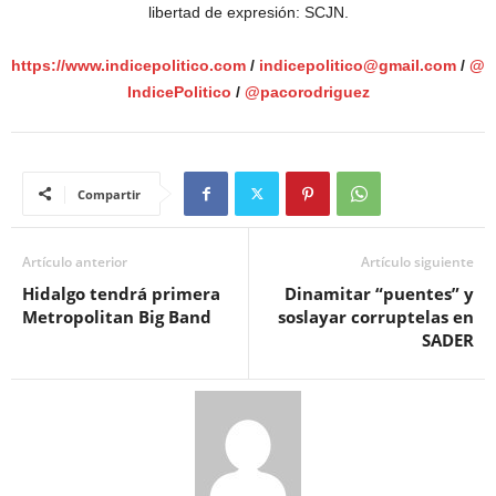
libertad de expresión: SCJN.
https://www.indicepolitico.com
/
indicepolitico@gmail.com
/
@
IndicePolitico
/
@pacorodriguez
Compartir
Artículo anterior
Artículo siguiente
Hidalgo tendrá primera
Dinamitar “puentes” y
Metropolitan Big Band
soslayar corruptelas en
SADER