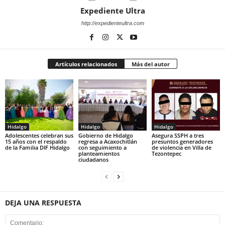
Expediente Ultra
http://expedienteultra.com
Artículos relacionados
Más del autor
Hidalgo
Hidalgo
Hidalgo
Adolescentes celebran sus
Gobierno de Hidalgo
Asegura SSPH a tres
15 años con el respaldo
regresa a Acaxochitlán
presuntos generadores
de la Familia DIF Hidalgo
con seguimiento a
de violencia en Villa de
planteamientos
Tezontepec
ciudadanos
DEJA UNA RESPUESTA