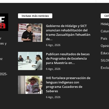
Incluso más noticias
CA
Hidal
Gobierno de Hidalgo y SICT
anuncian rehabilitación del
Colu
tramo Zacualtipán-Tehuetlán
r
de...
País
tes y
6 Ago, 2026
Opini
Educa
Publican resultados de becas
de Posgrados de Excelencia
ez
SILO
para Maestría en...
Exclu
6 Ago, 2026
2025-
IHE fortalece preservación de
lenguas indígenas con
programa Cazadores de
Saberes
6 Ago, 2026