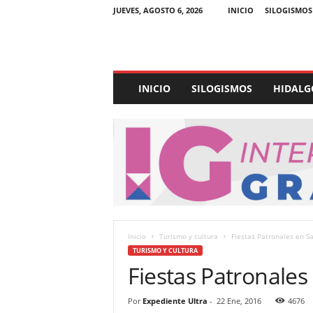
JUEVES, AGOSTO 6, 2026
INICIO
SILOGISMOS
E
INICIO
SILOGISMOS
HIDALG
x
p
e
d
i
e
n
t
e
U
Inicio
Turismo y cultura
Fiestas Patronales en S
l
TURISMO Y CULTURA
t
Fiestas Patronales
r
a
Por
Expediente Ultra
-
22 Ene, 2016
4676