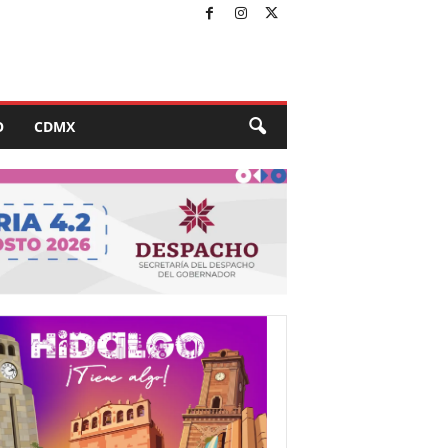
O
CDMX