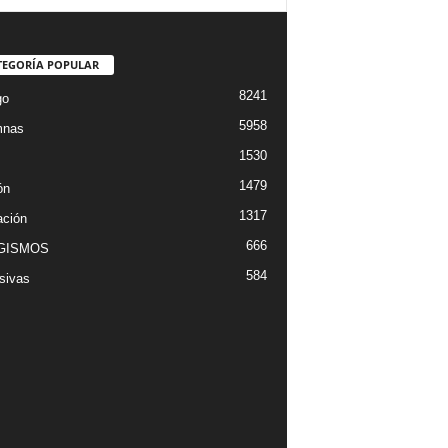
TEGORÍA POPULAR
8241
go
5958
mnas
1530
1479
ón
1317
ción
666
GISMOS
584
sivas