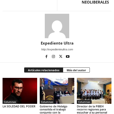
NEOLIBERALES
Expediente Ultra
http://expedienteultra.com
Artículos relacionados
Más del autor
Columnas
Columnas
Columnas
LA SOLEDAD DEL PODER
Gobierno de Hidalgo
Director de la PIBEH
consolida el trabajo
recorre regiones para
conjunto con la
escuchar a su personal