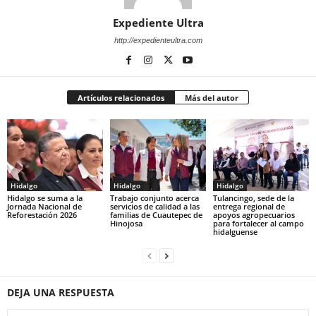
Expediente Ultra
http://expedienteultra.com
Artículos relacionados
Más del autor
Hidalgo
Hidalgo
Hidalgo
Hidalgo se suma a la
Trabajo conjunto acerca
Tulancingo, sede de la
Jornada Nacional de
servicios de calidad a las
entrega regional de
Reforestación 2026
familias de Cuautepec de
apoyos agropecuarios
Hinojosa
para fortalecer al campo
hidalguense
DEJA UNA RESPUESTA