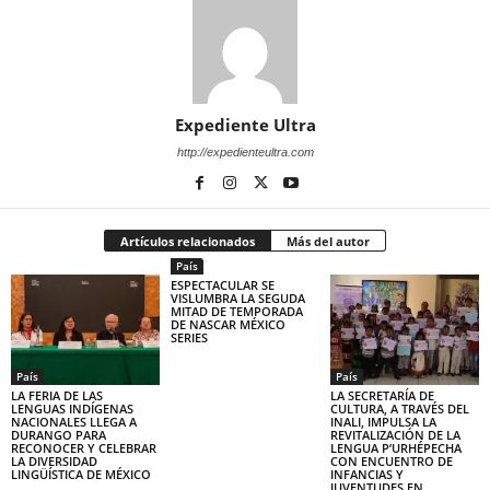
Expediente Ultra
http://expedienteultra.com
Artículos relacionados
Más del autor
País
ESPECTACULAR SE
VISLUMBRA LA SEGUDA
MITAD DE TEMPORADA
DE NASCAR MÉXICO
SERIES
País
País
LA FERIA DE LAS
LA SECRETARÍA DE
LENGUAS INDÍGENAS
CULTURA, A TRAVÉS DEL
NACIONALES LLEGA A
INALI, IMPULSA LA
DURANGO PARA
REVITALIZACIÓN DE LA
RECONOCER Y CELEBRAR
LENGUA P’URHÉPECHA
LA DIVERSIDAD
CON ENCUENTRO DE
LINGÜÍSTICA DE MÉXICO
INFANCIAS Y
JUVENTUDES EN