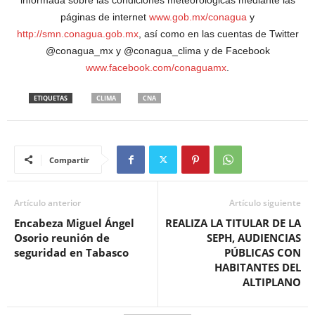
páginas de internet
www.gob.mx/conagua
y
http://smn.conagua.gob.mx
, así como en las cuentas de Twitter
@conagua_mx y @conagua_clima y de Facebook
www.facebook.com/conaguamx
.
ETIQUETAS
CLIMA
CNA
Compartir
Artículo anterior
Artículo siguiente
Encabeza Miguel Ángel
REALIZA LA TITULAR DE LA
Osorio reunión de
SEPH, AUDIENCIAS
seguridad en Tabasco
PÚBLICAS CON
HABITANTES DEL
ALTIPLANO