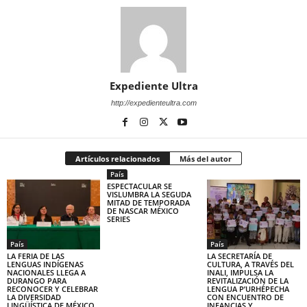
Expediente Ultra
http://expedienteultra.com
Artículos relacionados
Más del autor
País
ESPECTACULAR SE
VISLUMBRA LA SEGUDA
MITAD DE TEMPORADA
DE NASCAR MÉXICO
SERIES
País
País
LA FERIA DE LAS
LA SECRETARÍA DE
LENGUAS INDÍGENAS
CULTURA, A TRAVÉS DEL
NACIONALES LLEGA A
INALI, IMPULSA LA
DURANGO PARA
REVITALIZACIÓN DE LA
RECONOCER Y CELEBRAR
LENGUA P’URHÉPECHA
LA DIVERSIDAD
CON ENCUENTRO DE
LINGÜÍSTICA DE MÉXICO
INFANCIAS Y