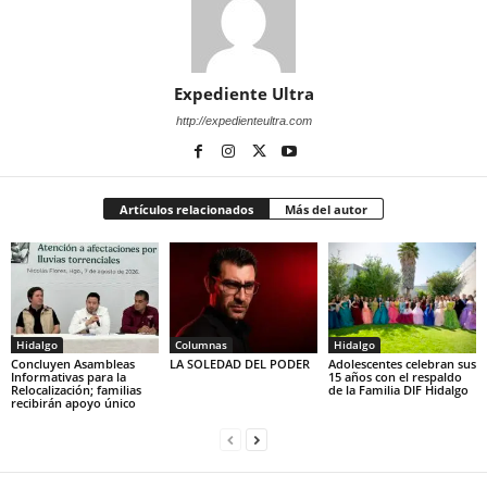
Expediente Ultra
http://expedienteultra.com
Artículos relacionados
Más del autor
Hidalgo
Columnas
Hidalgo
Concluyen Asambleas
LA SOLEDAD DEL PODER
Adolescentes celebran sus
Informativas para la
15 años con el respaldo
Relocalización; familias
de la Familia DIF Hidalgo
recibirán apoyo único