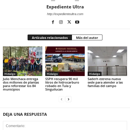
Expediente Ultra
http://expedienteultra.com
Artículos relacionados
Más del autor
Hidalgo
Hidalgo
Hidalgo
Julio Menchaca entrega
SSPH recupera 90 mil
Saderh estrena nueva
dos millones de plantas
litros de hidrocarburo
sede para atender a las
para reforestar los 84
robado en Tula y
familias del campo
municipios
Singuilucan
DEJA UNA RESPUESTA