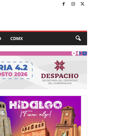
O
CDMX