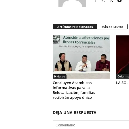
Artículos relacionados
Más del autor
Hidalgo
Column
Concluyen Asambleas
LA SO
Informativas para la
Relocalización; familias
recibirán apoyo único
DEJA UNA RESPUESTA