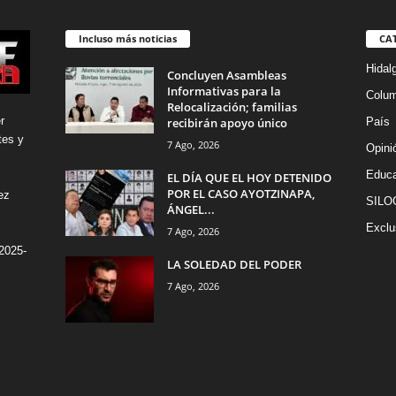
Incluso más noticias
CA
Hidal
Concluyen Asambleas
Informativas para la
Colu
Relocalización; familias
r
recibirán apoyo único
País
tes y
7 Ago, 2026
Opini
Educa
EL DÍA QUE EL HOY DETENIDO
POR EL CASO AYOTZINAPA,
ez
SILO
ÁNGEL...
Exclu
7 Ago, 2026
2025-
LA SOLEDAD DEL PODER
7 Ago, 2026