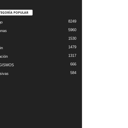
TEGORÍA POPULAR
8249
go
5960
mnas
1530
1479
ón
1317
ción
666
GISMOS
584
sivas