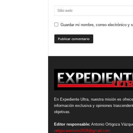
Guardar mi nombre, correo electrónico y 
En Expediente Ultra, nuestra misión es ofrece
información exclusiva y opiniones trascenden
objetivas.
Editor responsable:
Antonio Ortigoza Vázqu
ortigozaantonio2026@gmail.com