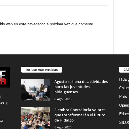
sitio web en este navegador la próxima vez que comente.
Incluso más noticias
CA
Hidal
Agosto se llena de actividades
para las juventudes
Colu
hidalguenses
r
País
8 Ago, 2026
tes y
Opini
Siembra Contraloría valores
Educa
que transformarán el futuro
de Hidalgo
ez
SILO
8 Ago, 2026