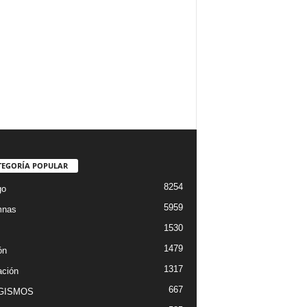
TEGORÍA POPULAR
8254
go
5959
mnas
1530
1479
ón
1317
ción
667
GISMOS