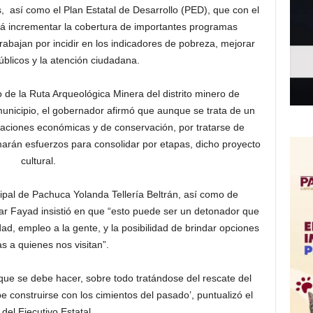
 así como el Plan Estatal de Desarrollo (PED), que con el
rá incrementar la cobertura de importantes programas
abajan por incidir en los indicadores de pobreza, mejorar
públicos y la atención ciudadana.
o de la Ruta Arqueológica Minera del distrito minero de
nicipio, el gobernador afirmó que aunque se trata de un
caciones económicas y de conservación, por tratarse de
umarán esfuerzos para consolidar por etapas, dicho proyecto
cultural.
pal de Pachuca Yolanda Tellería Beltrán, así como de
ar Fayad insistió en que “esto puede ser un detonador que
dad, empleo a la gente, y la posibilidad de brindar opciones
cas a quienes nos visitan”.
que se debe hacer, sobre todo tratándose del rescate del
be construirse con los cimientos del pasado’, puntualizó el
 del Ejecutivo Estatal.