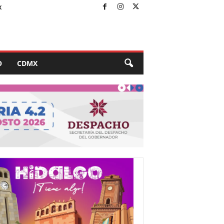
X
O
CDMX