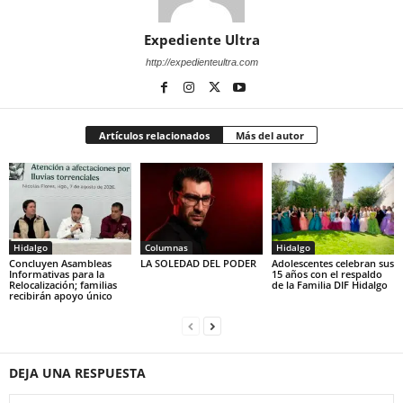
Expediente Ultra
http://expedienteultra.com
Artículos relacionados
Más del autor
Hidalgo
Columnas
Hidalgo
Concluyen Asambleas
LA SOLEDAD DEL PODER
Adolescentes celebran sus
Informativas para la
15 años con el respaldo
Relocalización; familias
de la Familia DIF Hidalgo
recibirán apoyo único
DEJA UNA RESPUESTA