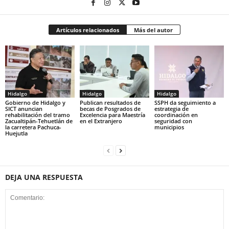
Artículos relacionados
Más del autor
Hidalgo
Hidalgo
Hidalgo
Gobierno de Hidalgo y
Publican resultados de
SSPH da seguimiento a
SICT anuncian
becas de Posgrados de
estrategia de
rehabilitación del tramo
Excelencia para Maestría
coordinación en
Zacualtipán-Tehuetlán de
en el Extranjero
seguridad con
la carretera Pachuca-
municipios
Huejutla
DEJA UNA RESPUESTA