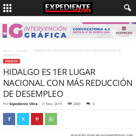
Inicio
Hidalgo
HIDALGO ES 1ER LUGAR NACIONAL CON MÁS REDUCCIÓN DE
DESEMPLEO
HIDALGO
HIDALGO ES 1ER LUGAR
NACIONAL CON MÁS REDUCCIÓN
DE DESEMPLEO
Por
Expediente Ultra
-
21 Nov, 2019
2683
0
Ilustración especial revistagenteqroo.com/