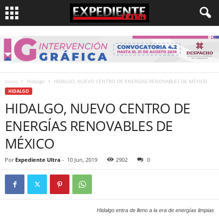
Inicio
Hidalgo
HIDALGO, NUEVO CENTRO DE ENERGÍAS RENOVABLES DE MÉXICO
HIDALGO
HIDALGO, NUEVO CENTRO DE
ENERGÍAS RENOVABLES DE
MÉXICO
Por
Expediente Ultra
-
10 Jun, 2019
2902
0
Hidalgo entra de lleno a la era de energías limpias