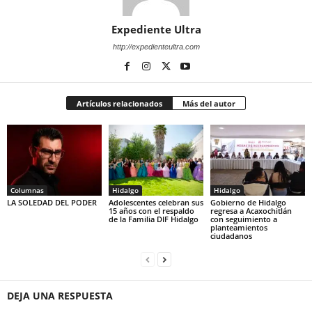
Expediente Ultra
http://expedienteultra.com
Artículos relacionados
Más del autor
Columnas
Hidalgo
Hidalgo
LA SOLEDAD DEL PODER
Adolescentes celebran sus
Gobierno de Hidalgo
15 años con el respaldo
regresa a Acaxochitlán
de la Familia DIF Hidalgo
con seguimiento a
planteamientos
ciudadanos
DEJA UNA RESPUESTA