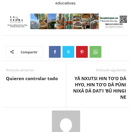
educativas.
Compartir
Artículo anterior
Artículo siguiente
Quieren controlar todo
YÄ NXUTSI HIN TO’O DÄ
HYO, HIN TO’O DÄ PŪNI
NIXÄ DÄ DAT’I ‘BŪ HINGI
NE