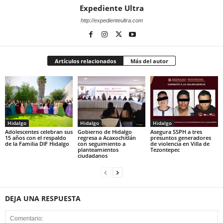
Expediente Ultra
http://expedienteultra.com
Artículos relacionados
Más del autor
Hidalgo
Hidalgo
Hidalgo
Adolescentes celebran sus
Gobierno de Hidalgo
Asegura SSPH a tres
15 años con el respaldo
regresa a Acaxochitlán
presuntos generadores
de la Familia DIF Hidalgo
con seguimiento a
de violencia en Villa de
planteamientos
Tezontepec
ciudadanos
DEJA UNA RESPUESTA