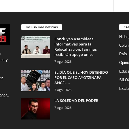
Incluso más noticias
CA
Hidal
Concluyen Asambleas
Informativas para la
Colu
Relocalización; familias
r
recibirán apoyo único
País
tes y
7 Ago, 2026
Opini
Educa
EL DÍA QUE EL HOY DETENIDO
POR EL CASO AYOTZINAPA,
ez
SILO
ÁNGEL...
Exclu
7 Ago, 2026
2025-
LA SOLEDAD DEL PODER
7 Ago, 2026