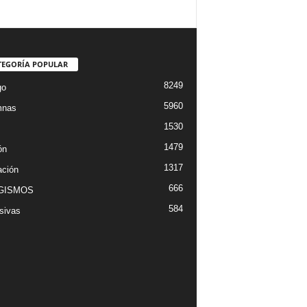
TEGORÍA POPULAR
8249
go
5960
mnas
1530
1479
ón
1317
ción
666
GISMOS
584
sivas