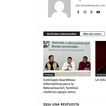
http://expedienteultra.com
Artículos relacionados
Más del autor
Hidalgo
Column
Concluyen Asambleas
LA SO
Informativas para la
Relocalización; familias
recibirán apoyo único
DEJA UNA RESPUESTA