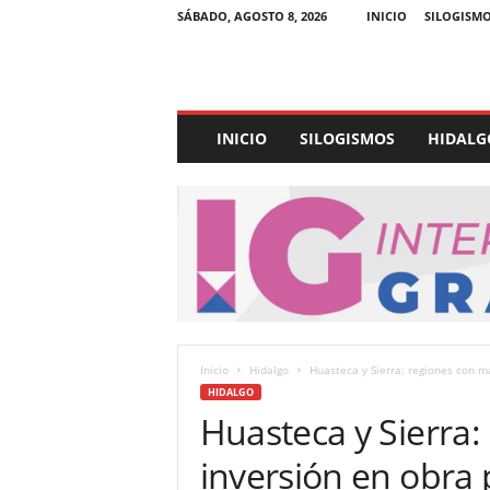
SÁBADO, AGOSTO 8, 2026
INICIO
SILOGISM
E
INICIO
SILOGISMOS
HIDALG
x
p
e
d
i
e
n
t
e
U
Inicio
Hidalgo
Huasteca y Sierra: regiones con m
l
HIDALGO
t
Huasteca y Sierra:
r
a
inversión en obra 