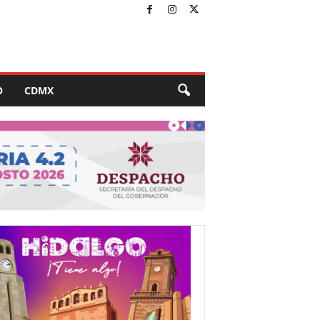
O
CDMX