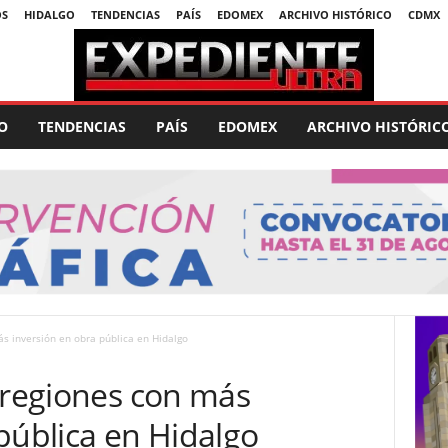
OS
HIDALGO
TENDENCIAS
PAÍS
EDOMEX
ARCHIVO HISTÓRICO
CDMX
O
TENDENCIAS
PAÍS
EDOMEX
ARCHIVO HISTÓRIC
ás inversión en obra pública en Hidalgo
 regiones con más
pública en Hidalgo