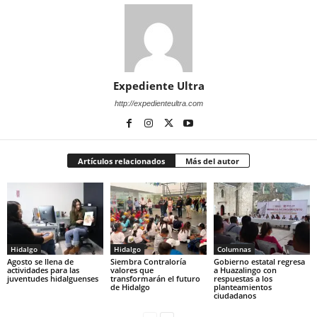
Expediente Ultra
http://expedienteultra.com
Artículos relacionados
Más del autor
Hidalgo
Hidalgo
Columnas
Agosto se llena de
Siembra Contraloría
Gobierno estatal regresa
actividades para las
valores que
a Huazalingo con
juventudes hidalguenses
transformarán el futuro
respuestas a los
de Hidalgo
planteamientos
ciudadanos