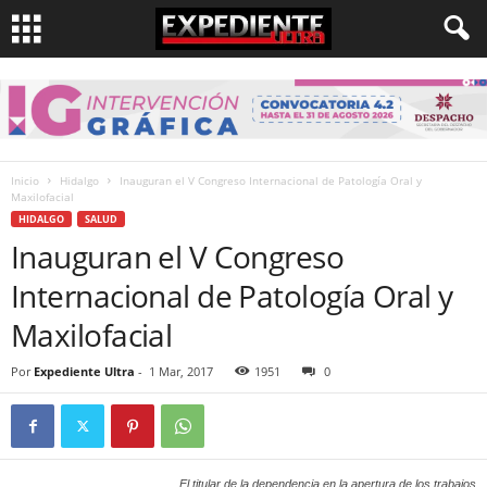
Inicio
Hidalgo
Inauguran el V Congreso Internacional de Patología Oral y
Maxilofacial
HIDALGO
SALUD
Inauguran el V Congreso
Internacional de Patología Oral y
Maxilofacial
Por
Expediente Ultra
-
1 Mar, 2017
1951
0
El titular de la dependencia en la apertura de los trabajos