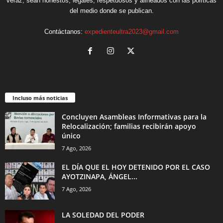
veraz, sean honestos, legales, respetuosos y alineados con las políticas
del medio donde se publican.
Contáctanos:
expedienteultra2023@gmail.com
Incluso más noticias
Concluyen Asambleas Informativas para la
Relocalización; familias recibirán apoyo
único
7 Ago, 2026
EL DÍA QUE EL HOY DETENIDO POR EL CASO
AYOTZINAPA, ÁNGEL...
7 Ago, 2026
LA SOLEDAD DEL PODER