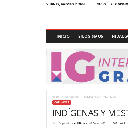
VIERNES, AGOSTO 7, 2026
INICIO
SILOGISMO
E
INICIO
SILOGISMOS
HIDALG
x
p
e
d
i
e
n
t
e
U
Inicio
Columnas
INDÍGENAS Y MESTIZOS
l
COLUMNAS
t
INDÍGENAS Y MES
r
a
Por
Expediente Ultra
-
20 Nov, 2019
1441