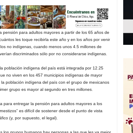
 la pensión para adultos mayores a partir de los 65 años de
uántos les toque recibirla este año y en los años por venir
a los no indígenas, cuando menos unos 4.5 millones de
rían discriminados sólo por no considerarse indígenas.
la población indígena del país está integrada por 12.25
que no viven en los 457 municipios indígenas de mayor
la población indígena del país con el grupo de mexicanos
rimer grupo es mayor al segundo en tres millones.
a para entregar la pensión para adultos mayores a los
mestizos” es difícil de sostener desde el punto de vista
ico (y, por supuesto, el legal).
os los grupos humanos hay personas a las que les va mejor