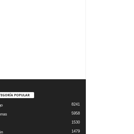
TEGORÍA POPULAR
8241
go
5958
mnas
1530
1479
ón