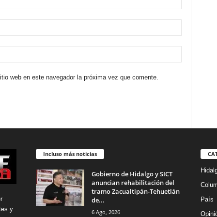
sitio web en este navegador la próxima vez que comente.
Incluso más noticias
CA
Hidal
Gobierno de Hidalgo y SICT
anuncian rehabilitación del
Colu
tramo Zacualtipán-Tehuetlán
r
de...
País
tes y
6 Ago, 2026
Opini