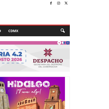
O
CDMX