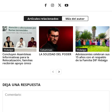
Artículos relacionados
Más del autor
Hidalgo
Columnas
Hidalgo
Concluyen Asambleas
LA SOLEDAD DEL PODER
Adolescentes celebran sus
Informativas para la
15 años con el respaldo
Relocalización; familias
de la Familia DIF Hidalgo
recibirán apoyo único
DEJA UNA RESPUESTA