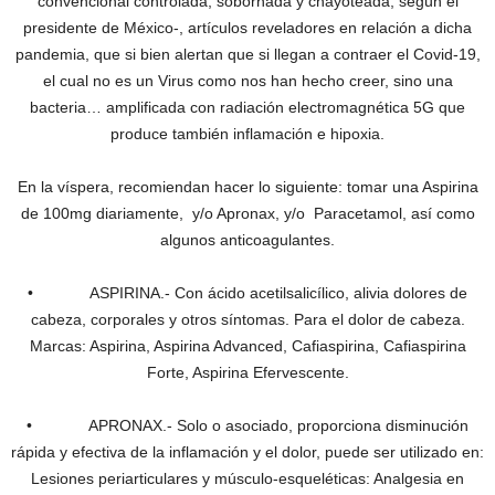
convencional controlada, sobornada y chayoteada, según el
presidente de México-, artículos reveladores en relación a dicha
pandemia, que si bien alertan que si llegan a contraer el Covid-19,
el cual no es un Virus como nos han hecho creer, sino una
bacteria… amplificada con radiación electromagnética 5G que
produce también inflamación e hipoxia.
En la víspera, recomiendan hacer lo siguiente: tomar una Aspirina
de 100mg diariamente, y/o Apronax, y/o Paracetamol, así como
algunos anticoagulantes.
• ASPIRINA.- Con ácido acetilsalicílico, alivia dolores de
cabeza, corporales y otros síntomas. Para el dolor de cabeza.
Marcas: Aspirina, Aspirina Advanced, Cafiaspirina, Cafiaspirina
Forte, Aspirina Efervescente.
• APRONAX.- Solo o asociado, proporciona disminución
rápida y efectiva de la inflamación y el dolor, puede ser utilizado en:
Lesiones periarticulares y músculo-esqueléticas: Analgesia en