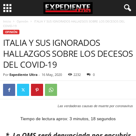
Inicio
Opinión
ITALIA Y SUS IGNORADOS HALLAZGOS SOBRE LOS DECESOS DEL
COVID-19
OPINIÓN
ITALIA Y SUS IGNORADOS
HALLAZGOS SOBRE LOS DECESOS
DEL COVID-19
Por
Expediente Ultra
-
16 May, 2020
2232
0
Las verdaderas causas de muerte por coronavirus
Tiempo de lectura aprox: 3 minutos, 18 segundos
* La OMS será denunciada por encubrir