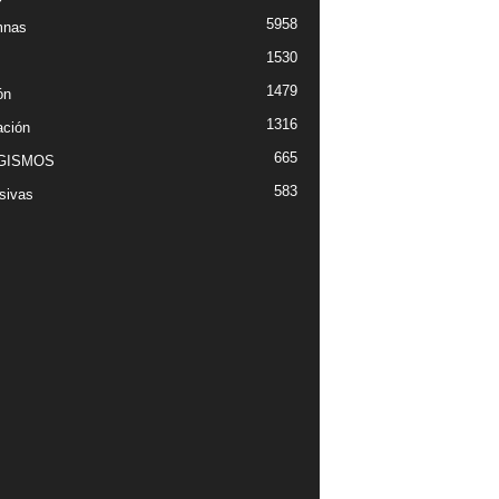
5958
mnas
1530
1479
ón
1316
ción
665
GISMOS
583
sivas