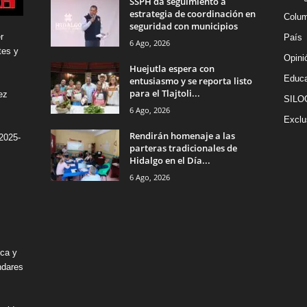
SSPH da seguimiento a
estrategia de coordinación en
Colu
seguridad con municipios
r
País
6 Ago, 2026
tes y
Opini
Huejutla espera con
Educa
entusiasmo y se reporta listo
para el Tlajtoli...
ez
SILO
6 Ago, 2026
Exclu
Rendirán homenaje a las
2025-
parteras tradicionales de
Hidalgo en el Día...
6 Ago, 2026
ica y
ndares