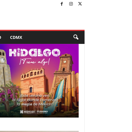
O
CDMX