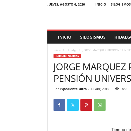
JUEVES, AGOSTO 6, 2026
INICIO
SILOGISMOS
E
INICIO
SILOGISMOS
HIDALG
x
p
Inicio
Hidalgo
JORGE MARQUEZ PROPONE UN SIS
e
PARLAMENTARIAS
d
JORGE MARQUEZ 
i
e
PENSIÓN UNIVER
n
t
e
Por
Expediente Ultra
-
15 Abr, 2015
1885
U
l
t
r
a
Tiempo de