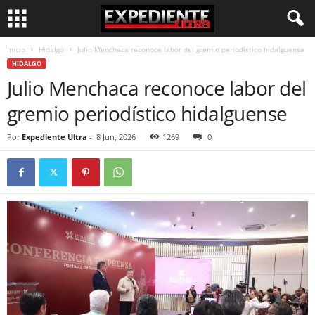
Inicio
Hidalgo
Julio Menchaca reconoce labor del gremio periodístico hidalguense
HIDALGO
Julio Menchaca reconoce labor del
gremio periodístico hidalguense
Por
Expediente Ultra
-
8 Jun, 2026
1269
0