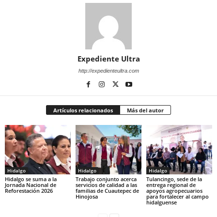
Expediente Ultra
http://expedienteultra.com
Artículos relacionados
Más del autor
Hidalgo
Hidalgo
Hidalgo
Hidalgo se suma a la
Trabajo conjunto acerca
Tulancingo, sede de la
Jornada Nacional de
servicios de calidad a las
entrega regional de
Reforestación 2026
familias de Cuautepec de
apoyos agropecuarios
Hinojosa
para fortalecer al campo
hidalguense