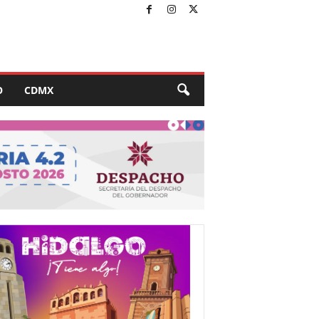
O
CDMX