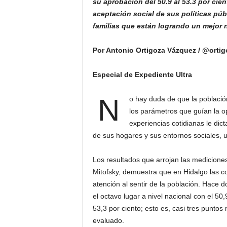
su aprobación del 50.9 al 53.3 por cie
aceptación social de sus políticas púb
familias
que están logrando un mejor n
Por Antonio Ortigoza Vázquez / @orti
Especial de Expediente Ultra
N
o hay duda de que la població
los parámetros que guían la o
experiencias cotidianas le dict
de sus hogares y sus entornos sociales, 
Los resultados que arrojan las medicione
Mitofsky, demuestra que en Hidalgo las c
atención al sentir de la población. Hace
el octavo lugar a nivel nacional con el 5
53,3 por ciento; esto es, casi tres punto
evaluado.