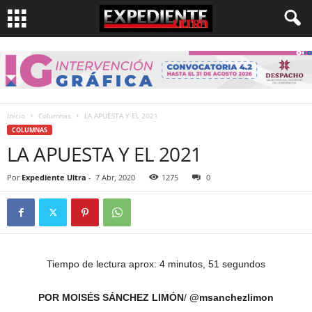
Inicio
Columnas
LA APUESTA Y EL 2021
COLUMNAS
LA APUESTA Y EL 2021
Por
Expediente Ultra
-
7 Abr, 2020
1275
0
Tiempo de lectura aprox: 4 minutos, 51 segundos
POR MOISÉS SÁNCHEZ LIMÓN
/
@msanchezlimon