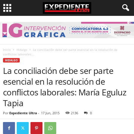
Inicio
Hidalgo
La conciliación debe ser parte esencial en la resolución de
conflictos laborales:...
HIDALGO
La conciliación debe ser parte
esencial en la resolución de
conflictos laborales: María Eguluz
Tapia
Por
Expediente Ultra
-
17 Jun, 2015
2136
0