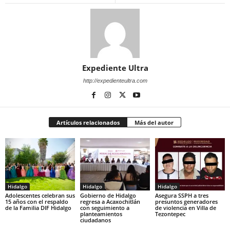
Expediente Ultra
http://expedienteultra.com
Artículos relacionados
Más del autor
Hidalgo
Hidalgo
Hidalgo
Adolescentes celebran sus
Gobierno de Hidalgo
Asegura SSPH a tres
15 años con el respaldo
regresa a Acaxochitlán
presuntos generadores
de la Familia DIF Hidalgo
con seguimiento a
de violencia en Villa de
planteamientos
Tezontepec
ciudadanos