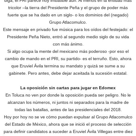
diga, el PRI parece hoy imbatible aún. Al menos en la entidad más
tricolor –la tierra del Presidente Peña y el grupo de poder más
fuerte que se ha dado en un siglo- o los dominios del (negado)
Grupo Atlacomulco.
Este mensaje en privado fue música para los oídos del festejado: el
Presidente Peña Nieto, entró al segundo medio siglo de su vida
con más ánimo.
Si algo ocupa la mente del mexicano más poderoso -por eso el
cambio de mando en el PRI, su partido- es el terruño. Esto, ahora
que Eruviel Ávila termina su mandato y quizá se sume a su
gabinete. Pero antes, debe dejar aceitada la sucesión estatal.
La oposición sin cartas para jugar en Edomex
En Toluca no ven por donde la oposición pueda ser peligro. No le
alcanzan los números, ni juntos ni separados para la madre de
todas las batallas, antes de las presidenciales del 2018.
Hoy por hoy no se ve cómo puedan expulsar al Grupo Atlacomulco
del Estado de México, ahora que se inició el proceso de selección
para definir candidatos a suceder a Eruviel Ávila Villegas entre diez