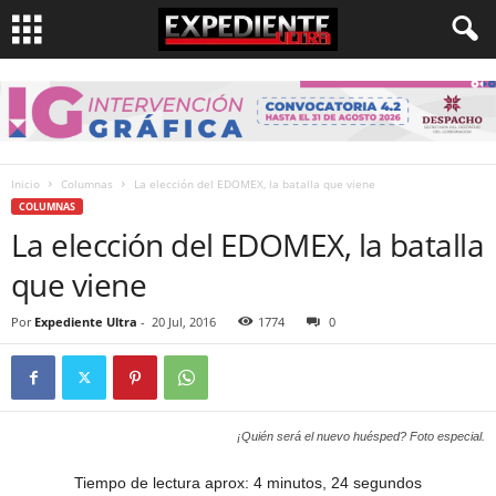
Inicio
Columnas
La elección del EDOMEX, la batalla que viene
COLUMNAS
La elección del EDOMEX, la batalla
que viene
Por
Expediente Ultra
-
20 Jul, 2016
1774
0
¡Quién será el nuevo huésped? Foto especial.
Tiempo de lectura aprox: 4 minutos, 24 segundos