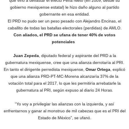
que vino a devastar el efecto Peña Nieto (en 2009, desde su
gobierno mexiquense estatal) le hizo daño alguno al partido
gobernante en esa entidad.
El PRD no pudo ser un peso pesado con Alejandro Encinas, el
caballito de todas las batallas electorales (perdidas) de AMLO.
Con aliados, el PRD se ufana de tener 40% de votos
potenciales
Juan Zepeda
, diputado federal y aspirante del PRD a la
gubernatura mexiquense, cree que una alianza derrotaría al PRI.
En tanto el dirigente perredista mexiquense,
Omar Ortega
, explicó
que una alianza PRD-PT-MC-Morena alcanzaría 37% de la
votación total para el 2017, lo que les permitiría arrebatarle la
gubernatura al PRI, según expuso al diario 24 Horas.
“Yo voy a privilegiar las alianzas con la izquierda, y así
enfrentarnos y ganar al monstruo de mil cabezas que es el PRI del
Estado de México”, se ufanó.