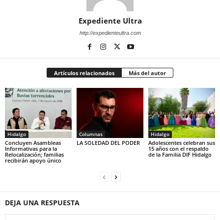
Expediente Ultra
http://expedienteultra.com
Artículos relacionados
Más del autor
Hidalgo
Columnas
Hidalgo
Concluyen Asambleas
LA SOLEDAD DEL PODER
Adolescentes celebran sus
Informativas para la
15 años con el respaldo
Relocalización; familias
de la Familia DIF Hidalgo
recibirán apoyo único
DEJA UNA RESPUESTA