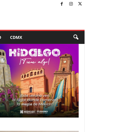
O
CDMX