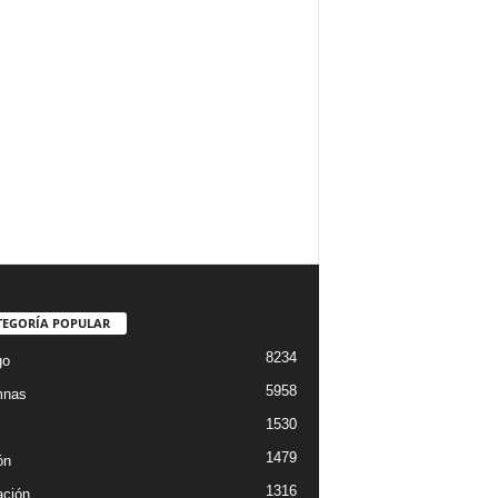
TEGORÍA POPULAR
8234
go
5958
mnas
1530
1479
ón
1316
ción