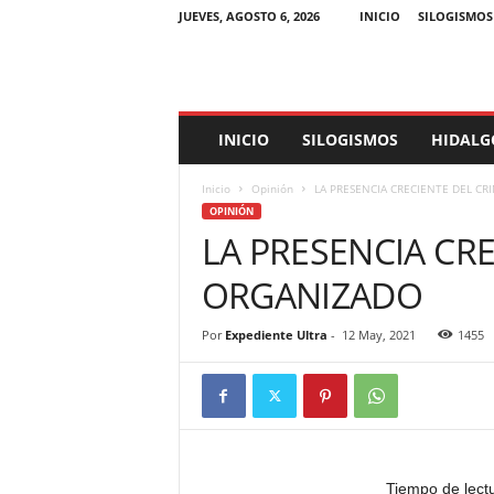
JUEVES, AGOSTO 6, 2026
INICIO
SILOGISMOS
E
INICIO
SILOGISMOS
HIDALG
x
p
Inicio
Opinión
LA PRESENCIA CRECIENTE DEL C
e
OPINIÓN
d
LA PRESENCIA CR
i
e
ORGANIZADO
n
t
e
Por
Expediente Ultra
-
12 May, 2021
1455
U
l
t
r
a
Tiempo de lect