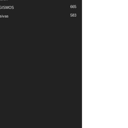
665
GISMOS
583
sivas