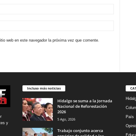
sitio web en este navegador la próxima vez que comente.
Incluso más noticias
CA
Hidal
Hidalgo se suma a la Jornada
Nacional de Reforestación
Colu
2026
r
País
5 Ago, 2026
tes y
Opini
Trabajo conjunto acerca
Educa