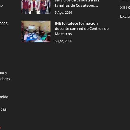
servicios de calidad a las
familias de Cuautepec...
ez
SILO
5 Ago, 2026
Exclu
IHE fortalece formación
2025-
docente con red de Centros de
Maestros
5 Ago, 2026
ica y
ndares
enido
icas
m