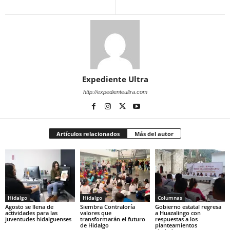
Expediente Ultra
http://expedienteultra.com
Artículos relacionados
Más del autor
Hidalgo
Hidalgo
Columnas
Agosto se llena de
Siembra Contraloría
Gobierno estatal regresa
actividades para las
valores que
a Huazalingo con
juventudes hidalguenses
transformarán el futuro
respuestas a los
de Hidalgo
planteamientos