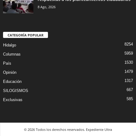
8 Ago, 2026
CATEGORÍA POPULAR
8254
Hidalgo
5959
Columnas
1530
País
1479
Opinión
1317
Educación
667
SILOGISMOS
585
Exclusivas
© 2026 Todos los derechos reservados. Expediente Ultra