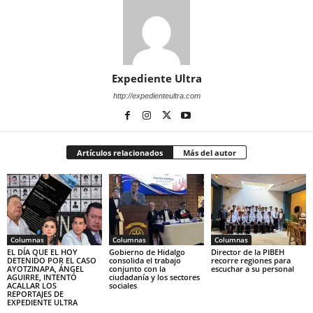
Expediente Ultra
http://expedienteultra.com
Artículos relacionados
Más del autor
Columnas
Columnas
Columnas
EL DÍA QUE EL HOY
Gobierno de Hidalgo
Director de la PIBEH
DETENIDO POR EL CASO
consolida el trabajo
recorre regiones para
AYOTZINAPA, ÁNGEL
conjunto con la
escuchar a su personal
AGUIRRE, INTENTÓ
ciudadanía y los sectores
ACALLAR LOS
sociales
REPORTAJES DE
EXPEDIENTE ULTRA