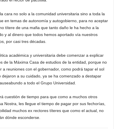
ado el rector de pacotilla.
a cara no solo a la comunidad universitaria sino a toda la
se en temas de autonomía y autogobierno, para no aceptar
o títere de una mafia que tanto daño le ha hecho a la
do y al dinero que todos hemos aportado vía nuestros
s, por casi tres décadas.
y ética académica y universitaria debe comenzar a explicar
os de la Máxima Casa de estudios de la entidad, porque no
r a reuniones con el gobernador, como podrá tapar el sol
e dejaron a su cuidado, ya se ha comenzado a destapar
nauseabundo a todo el Grupo Universidad.
será cuestión de tiempo para que como a muchos otros
 Nostra, les llegue el tiempo de pagar por sus fechorías,
lidad muchos ex rectores títeres que como el actual, no
án dónde esconderse.