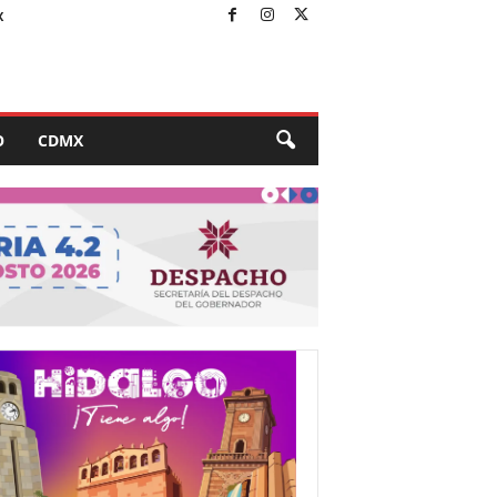
X
O
CDMX