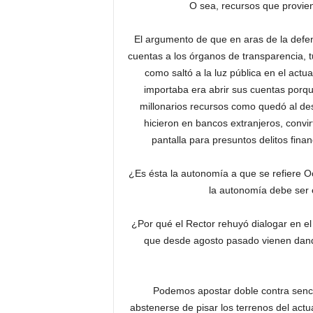
O sea, recursos que provie
El argumento de que en aras de la defe
cuentas a los órganos de transparencia, t
como saltó a la luz pública en el act
importaba era abrir sus cuentas por
millonarios recursos como quedó al des
hicieron en bancos extranjeros, convi
pantalla para presuntos delitos fina
¿Es ésta la autonomía a que se refiere Oc
la autonomía debe ser e
¿Por qué el Rector rehuyó dialogar en e
que desde agosto pasado vienen dand
Podemos apostar doble contra senci
abstenerse de pisar los terrenos del act