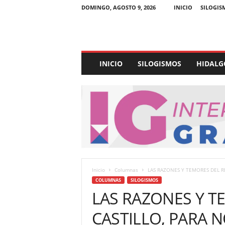
DOMINGO, AGOSTO 9, 2026
INICIO
SILOGIS
E
INICIO
SILOGISMOS
HIDALG
x
p
e
d
i
e
n
t
e
U
Inicio
Columnas
LAS RAZONES Y TEMORES DEL REC
l
COLUMNAS
SILOGISMOS
t
LAS RAZONES Y T
r
a
CASTILLO, PARA N