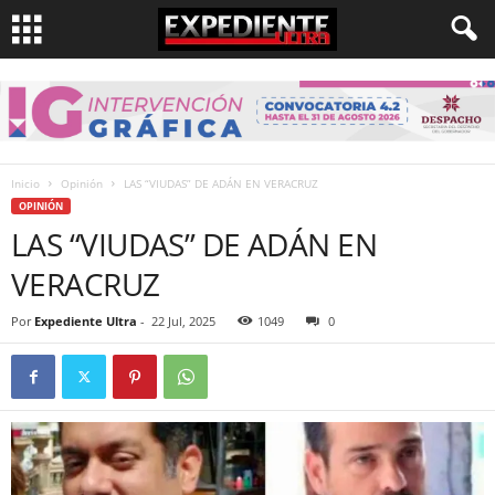
Inicio
Opinión
LAS “VIUDAS” DE ADÁN EN VERACRUZ
OPINIÓN
LAS “VIUDAS” DE ADÁN EN
VERACRUZ
Por
Expediente Ultra
-
22 Jul, 2025
1049
0