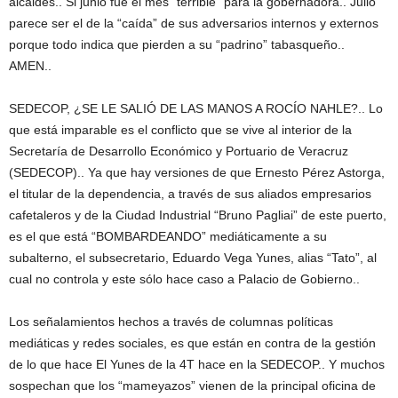
alcaldes.. Si junio fue el mes “terrible” para la gobernadora.. Julio
parece ser el de la “caída” de sus adversarios internos y externos
porque todo indica que pierden a su “padrino” tabasqueño..
AMEN..
SEDECOP, ¿SE LE SALIÓ DE LAS MANOS A ROCÍO NAHLE?.. Lo
que está imparable es el conflicto que se vive al interior de la
Secretaría de Desarrollo Económico y Portuario de Veracruz
(SEDECOP).. Ya que hay versiones de que Ernesto Pérez Astorga,
el titular de la dependencia, a través de sus aliados empresarios
cafetaleros y de la Ciudad Industrial “Bruno Pagliai” de este puerto,
es el que está “BOMBARDEANDO” mediáticamente a su
subalterno, el subsecretario, Eduardo Vega Yunes, alias “Tato”, al
cual no controla y este sólo hace caso a Palacio de Gobierno..
Los señalamientos hechos a través de columnas políticas
mediáticas y redes sociales, es que están en contra de la gestión
de lo que hace El Yunes de la 4T hace en la SEDECOP.. Y muchos
sospechan que los “mameyazos” vienen de la principal oficina de