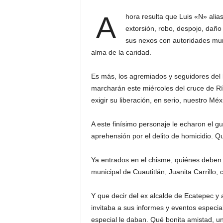
A
hora resulta que Luis «N» alia
extorsión, robo, despojo, daño
sus nexos con autoridades muni
alma de la caridad.
Es más, los agremiados y seguidores del l
marcharán este miércoles del cruce de R
exigir su liberación, en serio, nuestro Mé
A este finísimo personaje le echaron el 
aprehensión por el delito de homicidio. 
Ya entrados en el chisme, quiénes deben 
municipal de Cuautitlán, Juanita Carrillo,
Y que decir del ex alcalde de Ecatepec y 
invitaba a sus informes y eventos especia
especial le daban. Qué bonita amistad, un