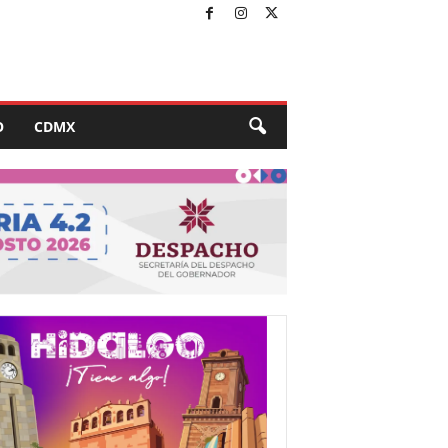
O
CDMX