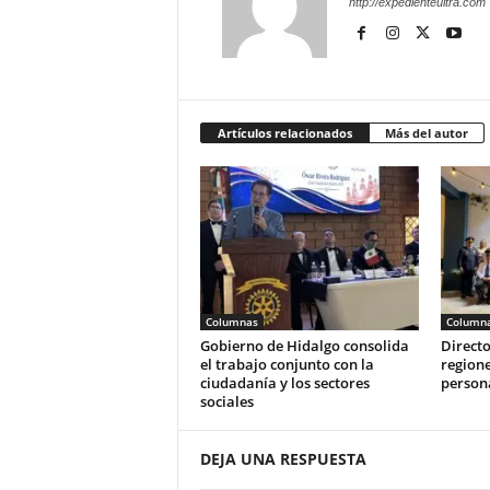
http://expedienteultra.com
Artículos relacionados
Más del autor
Columnas
Column
Gobierno de Hidalgo consolida
Directo
el trabajo conjunto con la
regione
ciudadanía y los sectores
person
sociales
DEJA UNA RESPUESTA