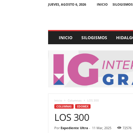
JUEVES, AGOSTO 6, 2026
INICIO
SILOGISMOS
E
INICIO
SILOGISMOS
HIDALG
x
p
e
d
i
e
n
t
e
U
Inicio
Columnas
LOS 300
l
COLUMNAS
EDOMEX
t
LOS 300
r
a
Por
Expediente Ultra
-
11 Mar, 2025
72576