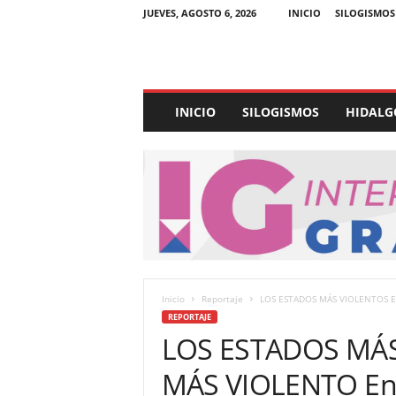
JUEVES, AGOSTO 6, 2026
INICIO
SILOGISMOS
E
INICIO
SILOGISMOS
HIDALG
x
p
e
d
i
e
n
t
e
U
Inicio
Reportaje
LOS ESTADOS MÁS VIOLENTOS E
l
REPORTAJE
t
LOS ESTADOS MÁS
r
a
MÁS VIOLENTO Ene