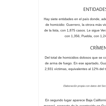
ENTIDADE
Hay siete entidades en el país donde, ad
de homicidio: Guerrero, la otrora más vi
de la lista, con 1,875 casos. Le sigue V
con 1,356; Puebla, con 1,2
CRÍME
Del total de homicidios dolosos que se c
de arma de fuego. En ese apartado, Guan
2,931 víctimas, equivalentes al 12% del t
Elaboración propia con datos del Sec
En segundo lugar aparece Baja Californ
menos), respecto de lo acontecido en Gua