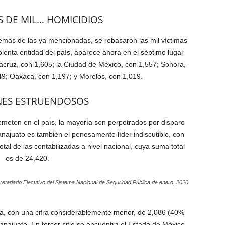
S DE MIL… HOMICIDIOS
emás de las ya mencionadas, se rebasaron las mil víctimas
olenta entidad del país, aparece ahora en el séptimo lugar
eracruz, con 1,605; la Ciudad de México, con 1,557; Sonora,
49; Oaxaca, con 1,197; y Morelos, con 1,019.
NES ESTRUENDOSOS
ometen en el país, la mayoría son perpetrados por disparo
ajuato es también el penosamente líder indiscutible, con
otal de las contabilizadas a nivel nacional, cuya suma total
es de 24,420.
retariado Ejecutivo del Sistema Nacional de Seguridad Pública de enero, 2020
ia, con una cifra considerablemente menor, de 2,086 (40%
najuato. En tercer sitio se encuentra el Estado de México,