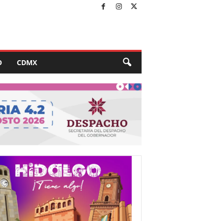
O
CDMX