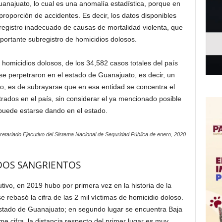
anajuato, lo cual es una anomalía estadística, porque en
roporción de accidentes. Es decir, los datos disponibles
 registro inadecuado de causas de mortalidad violenta, que
portante subregistro de homicidios dolosos.
 homicidios dolosos, de los 34,582 casos totales del país
e perpetraron en el estado de Guanajuato, es decir, un
o, es de subrayarse que en esa entidad se concentra el
rados en el país, sin considerar el ya mencionado posible
puede estarse dando en el estado.
retariado Ejecutivo del Sistema Nacional de Seguridad Pública de enero, 2020
DOS SANGRIENTOS
tivo, en 2019 hubo por primera vez en la historia de la
e rebasó la cifra de las 2 mil víctimas de homicidio doloso.
stado de Guanajuato; en segundo lugar se encuentra Baja
me cifra, la distancia respecto del primer lugar es muy