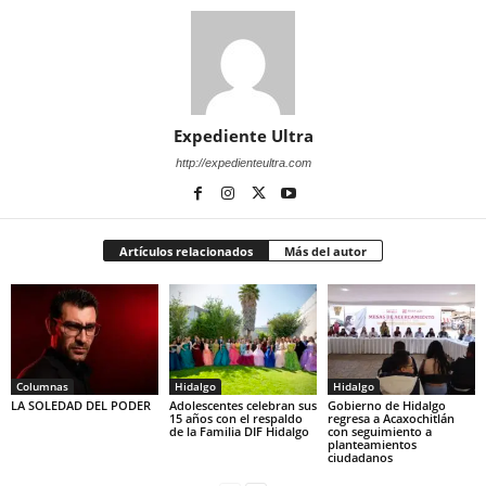
Expediente Ultra
http://expedienteultra.com
Artículos relacionados
Más del autor
Columnas
Hidalgo
Hidalgo
LA SOLEDAD DEL PODER
Adolescentes celebran sus
Gobierno de Hidalgo
15 años con el respaldo
regresa a Acaxochitlán
de la Familia DIF Hidalgo
con seguimiento a
planteamientos
ciudadanos