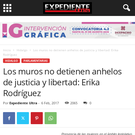
Inicio
Hidalgo
Los muros no detienen anhelos de justicia y libertad: Erika
Rodríguez
HIDALGO
PARLAMENTARIAS
Los muros no detienen anhelos
de justicia y libertad: Erika
Rodríguez
Por
Expediente Ultra
-
6 Feb, 2017
2065
0
Presencia de las mujeres en el ámbito legislativo