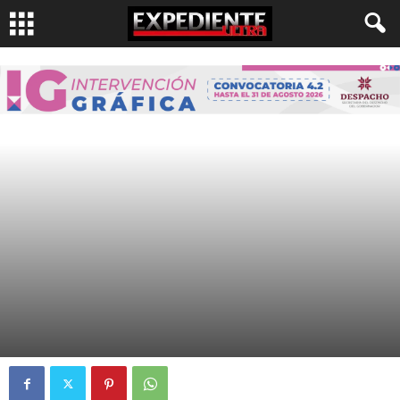
EXCLUSIVAS
HIDALGO
Por
Expediente Ultra
-
4 Nov, 2016
2086
0