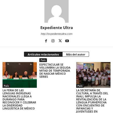
Expediente Ultra
http://expedienteultra.com
Artículos relacionados
Más del autor
País
ESPECTACULAR SE
VISLUMBRA LA SEGUDA
MITAD DE TEMPORADA
DE NASCAR MÉXICO
SERIES
País
País
LA FERIA DE LAS
LA SECRETARÍA DE
LENGUAS INDÍGENAS
CULTURA, A TRAVÉS DEL
NACIONALES LLEGA A
INALI, IMPULSA LA
DURANGO PARA
REVITALIZACIÓN DE LA
RECONOCER Y CELEBRAR
LENGUA P’URHÉPECHA
LA DIVERSIDAD
CON ENCUENTRO DE
LINGÜÍSTICA DE MÉXICO
INFANCIAS Y
JUVENTUDES EN