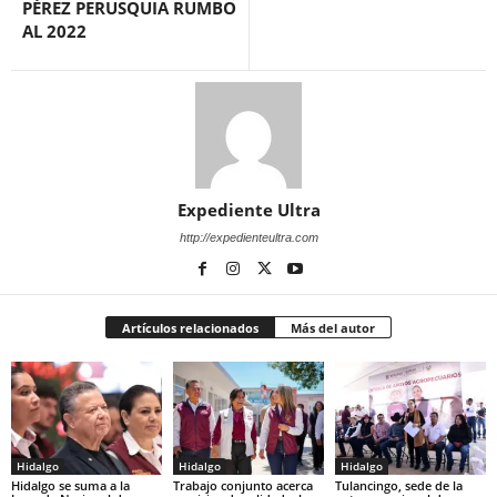
PÉREZ PERUSQUIA RUMBO
AL 2022
Expediente Ultra
http://expedienteultra.com
Artículos relacionados
Más del autor
Hidalgo
Hidalgo
Hidalgo
Hidalgo se suma a la
Trabajo conjunto acerca
Tulancingo, sede de la