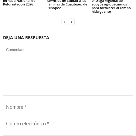
Jornada Nacional de
servicios de calidad a las
entrega regional de
Reforestación 2026
familias de Cuautepec de
apoyos agropecuarios
Hinojosa
para fortalecer al campo
hidalguense
DEJA UNA RESPUESTA