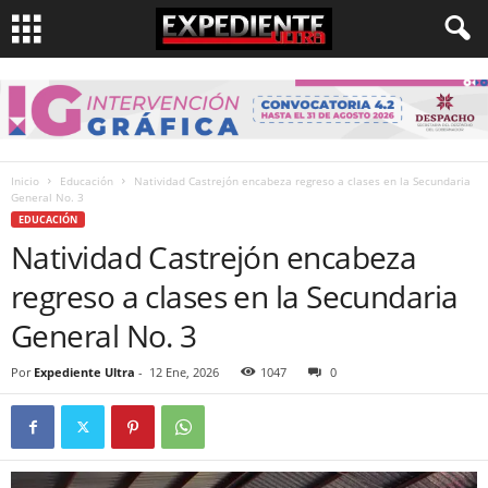
Inicio
Educación
Natividad Castrejón encabeza regreso a clases en la Secundaria
General No. 3
EDUCACIÓN
Natividad Castrejón encabeza
regreso a clases en la Secundaria
General No. 3
Por
Expediente Ultra
-
12 Ene, 2026
1047
0