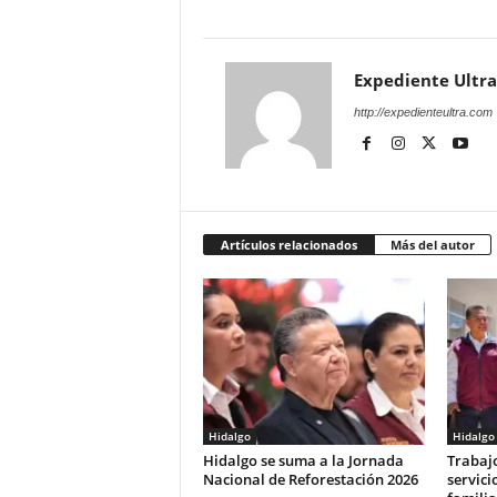
Expediente Ultra
http://expedienteultra.com
Artículos relacionados
Más del autor
Hidalgo
Hidalgo
Hidalgo se suma a la Jornada
Trabaj
Nacional de Reforestación 2026
servici