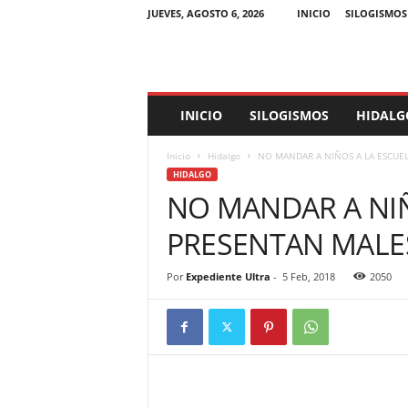
JUEVES, AGOSTO 6, 2026
INICIO
SILOGISMOS
E
INICIO
SILOGISMOS
HIDALG
x
p
Inicio
Hidalgo
NO MANDAR A NIÑOS A LA ESCUEL
e
HIDALGO
d
NO MANDAR A NIÑ
i
e
PRESENTAN MALE
n
t
e
Por
Expediente Ultra
-
5 Feb, 2018
2050
U
l
t
r
a