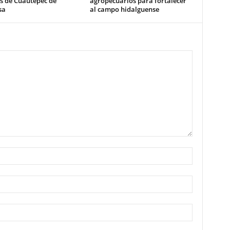
s de Cuautepec de
agropecuarios para fortalecer
sa
al campo hidalguense