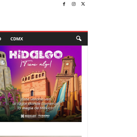
O
CDMX