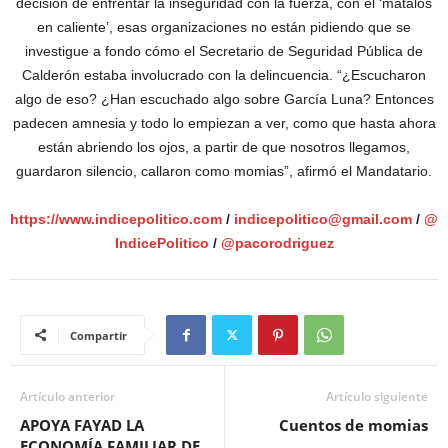
decisión de enfrentar la inseguridad con la fuerza, con el ‘mátalos
en caliente’, esas organizaciones no están pidiendo que se
investigue a fondo cómo el Secretario de Seguridad Pública de
Calderón estaba involucrado con la delincuencia. “¿Escucharon
algo de eso? ¿Han escuchado algo sobre García Luna? Entonces
padecen amnesia y todo lo empiezan a ver, como que hasta ahora
están abriendo los ojos, a partir de que nosotros llegamos,
guardaron silencio, callaron como momias”, afirmó el Mandatario.
https://www.indicepolitico.com
/
indicepolitico@gmail.com
/
@
IndicePolitico
/
@pacorodriguez
Compartir
Artículo anterior
Artículo siguiente
APOYA FAYAD LA
Cuentos de momias
ECONOMÍA FAMILIAR DE