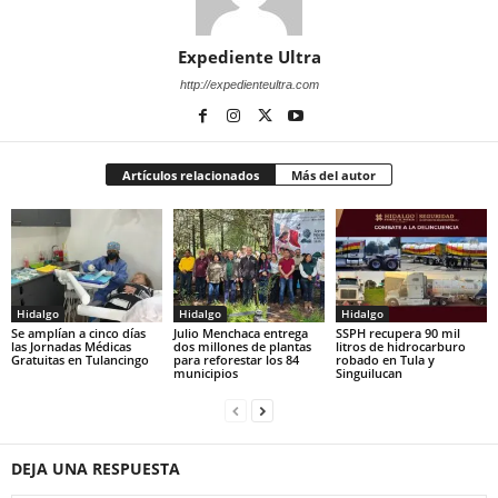
Expediente Ultra
http://expedienteultra.com
Artículos relacionados
Más del autor
Hidalgo
Hidalgo
Hidalgo
Se amplían a cinco días
Julio Menchaca entrega
SSPH recupera 90 mil
las Jornadas Médicas
dos millones de plantas
litros de hidrocarburo
Gratuitas en Tulancingo
para reforestar los 84
robado en Tula y
municipios
Singuilucan
DEJA UNA RESPUESTA