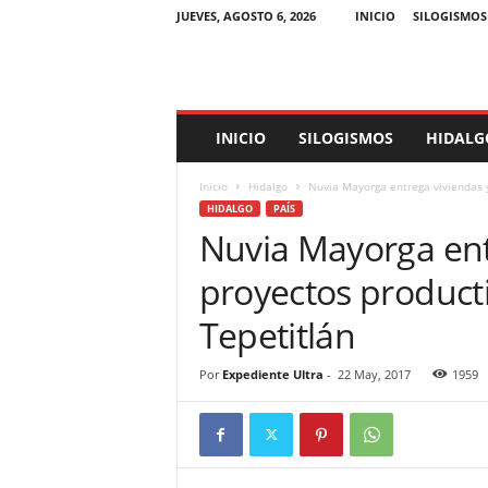
JUEVES, AGOSTO 6, 2026
INICIO
SILOGISMOS
E
INICIO
SILOGISMOS
HIDALG
x
p
Inicio
Hidalgo
Nuvia Mayorga entrega viviendas y
e
HIDALGO
PAÍS
d
Nuvia Mayorga ent
i
e
proyectos product
n
t
Tepetitlán
e
U
l
Por
Expediente Ultra
-
22 May, 2017
1959
t
r
a