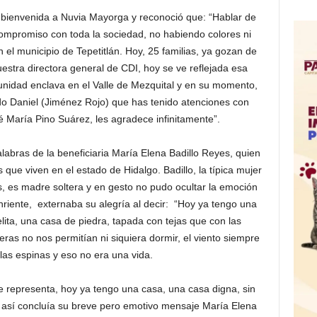
 la bienvenida a Nuvia Mayorga y reconoció que: “Hablar de
ompromiso con toda la sociedad, no habiendo colores ni
 el municipio de Tepetitlán. Hoy, 25 familias, ya gozan de
stra directora general de CDI, hoy se ve reflejada esa
unidad enclava en el Valle de Mezquital y en su momento,
do Daniel (Jiménez Rojo) que has tenido atenciones con
 María Pino Suárez, les agradece infinitamente”.
alabras de la beneficiaria María Elena Badillo Reyes, quien
que viven en el estado de Hidalgo. Badillo, la típica mujer
s, es madre soltera y en gesto no pudo ocultar la emoción
iente, externaba su alegría al decir: “Hoy ya tengo una
lita, una casa de piedra, tapada con tejas que con las
teras no nos permitían ni siquiera dormir, el viento siempre
 las espinas y eso no era una vida.
e representa, hoy ya tengo una casa, una casa digna, sin
,
así concluía su breve pero emotivo mensaje María Elena