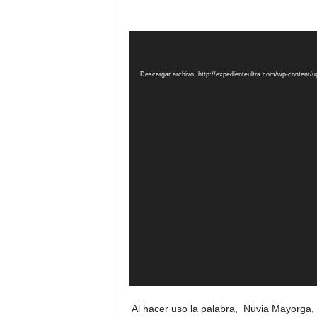
Media error: Format(s) not supported o
Descargar archivo: http://expedienteultra.com/wp-content/
Al hacer uso la palabra, Nuvia Mayorga, 