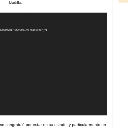
Badillo.
Reproductor
r source(s) not found
de
vídeo
uploads/2017/05/video-cdi-casa.mp4?_=1
se congratuló por estar en su estado, y particularmente en