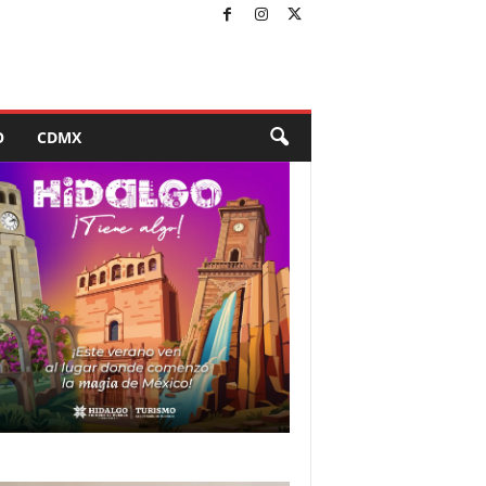
O
CDMX