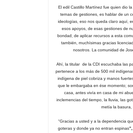
El edil Castillo Martínez fue quien dio
temas de gestiones, es hablar de un c
ideologías, eso nos queda claro aquí, en
esos apoyos, de esas gestiones de nue
bondad; de aplicar recursos a esta com
también, muchísimas gracias licencia
nosotros. La comunidad de José
Ahí, la titular de la CDI escuchaba las p
pertenece a los más de 500 mil indígenas 
indígena de piel cobriza y manos fuerte
que le embargaba en ése momento; sonr
casa, antes vivía en casa de mi abue
inclemencias del tiempo, la lluvia, las go
metía la basura,
“Gracias a usted y a la dependencia qu
goteras y donde ya no entran espinas
”