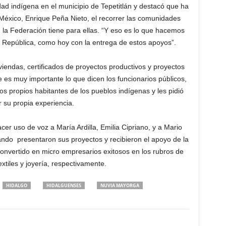
ad indígena en el municipio de Tepetitlán y destacó que ha
 México, Enrique Peña Nieto, el recorrer las comunidades
 la Federación tiene para ellas. “Y eso es lo que hacemos
la República, como hoy con la entrega de estos apoyos”.
iviendas, certificados de proyectos productivos y proyectos
ue es muy importante lo que dicen los funcionarios públicos,
os propios habitantes de los pueblos indígenas y les pidió
r su propia experiencia.
acer uso de voz a María Ardilla, Emilia Cipriano, y a Mario
ndo presentaron sus proyectos y recibieron el apoyo de la
convertido en micro empresarios exitosos en los rubros de
xtiles y joyería, respectivamente.
HIDALGO
HIDALGUENSES
NUVIA MAYORGA