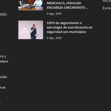
SILO
MENCHACA, HIDALGO
ENCABEZA CRECIMIENTO...
Exclu
6 Ago, 2026
2025-
SSPH da seguimiento a
estrategia de coordinación en
seguridad con municipios
6 Ago, 2026
ica y
ndares
enido
icas
m