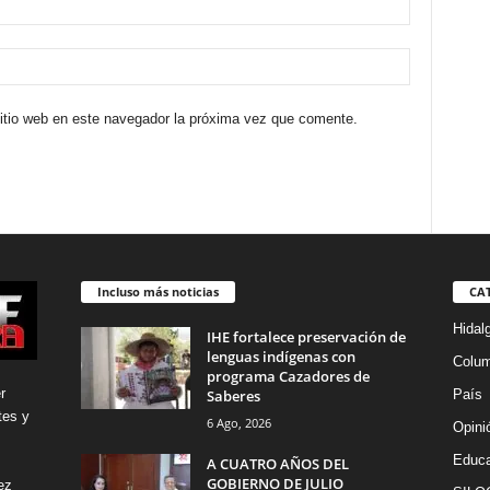
sitio web en este navegador la próxima vez que comente.
Incluso más noticias
CA
Hidal
IHE fortalece preservación de
lenguas indígenas con
Colu
programa Cazadores de
r
Saberes
País
tes y
6 Ago, 2026
Opini
Educa
A CUATRO AÑOS DEL
GOBIERNO DE JULIO
ez