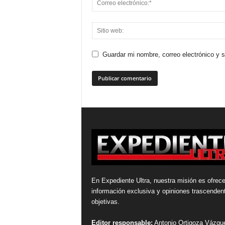
Guardar mi nombre, correo electrónico y 
En Expediente Ultra, nuestra misión es ofrece
información exclusiva y opiniones trascenden
objetivas.
Editor responsable:
Antonio Ortigoza Vázqu