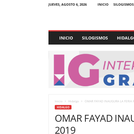
JUEVES, AGOSTO 6, 2026
INICIO
SILOGISMOS
E
INICIO
SILOGISMOS
HIDALG
x
p
e
d
i
e
n
t
e
U
Inicio
Hidalgo
OMAR FAYAD INAUGURA LA FERIA 
l
HIDALGO
t
OMAR FAYAD INA
r
a
2019