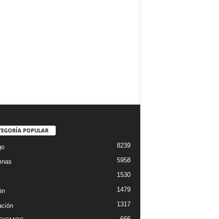
TEGORÍA POPULAR
8239
go
5958
mnas
1530
1479
ón
1317
ción
666