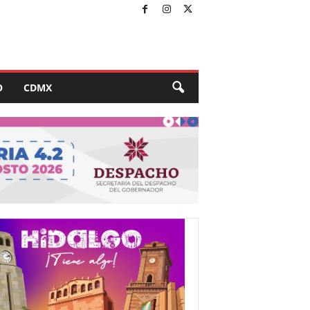
O
CDMX