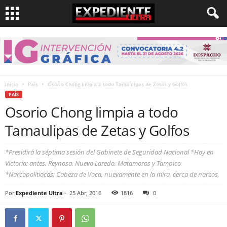
Inicio
País
Osorio Chong limpia a todo Tamaulipas de Zetas y Golfos
PAÍS
Osorio Chong limpia a todo
Tamaulipas de Zetas y Golfos
*Presidirá la séptima sesión del Gabinete de Seguridad Nacional *Hoy en
Victoria; antes, Reynosa, Nuevo Laredo, Matamoros y Tampico
*Narcopolítiocos; Cabeza de Vaca, nuevamente en la mira, cerca de narcos
Por
Expediente Ultra
-
25 Abr, 2016
1816
0