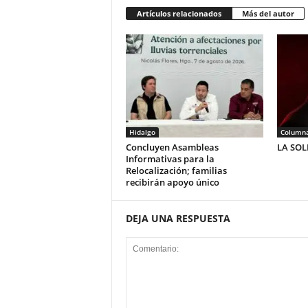
Artículos relacionados
Más del autor
Hidalgo
Column
Concluyen Asambleas
LA SO
Informativas para la
Relocalización; familias
recibirán apoyo único
DEJA UNA RESPUESTA