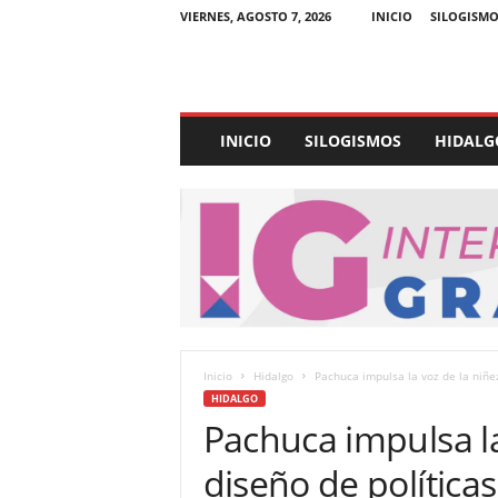
VIERNES, AGOSTO 7, 2026
INICIO
SILOGISMO
E
INICIO
SILOGISMOS
HIDALG
x
p
e
d
i
e
n
t
e
U
Inicio
Hidalgo
Pachuca impulsa la voz de la niñez
l
HIDALGO
t
Pachuca impulsa la
r
a
diseño de políticas