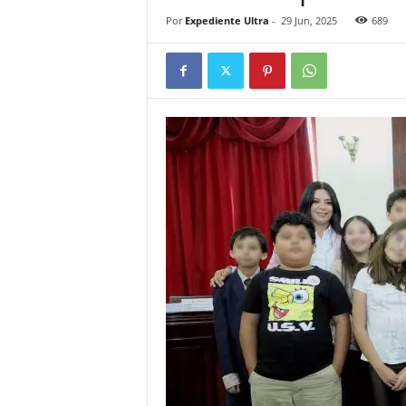
Por
Expediente Ultra
-
29 Jun, 2025
689