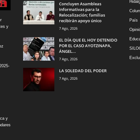
Hidal
Concluyen Asambleas
Informativas para la
Colu
Relocalización; familias
r
recibirán apoyo único
País
tes y
7 Ago, 2026
Opini
Educa
EL DÍA QUE EL HOY DETENIDO
POR EL CASO AYOTZINAPA,
ez
SILO
ÁNGEL...
Exclu
7 Ago, 2026
2025-
LA SOLEDAD DEL PODER
7 Ago, 2026
ica y
ndares