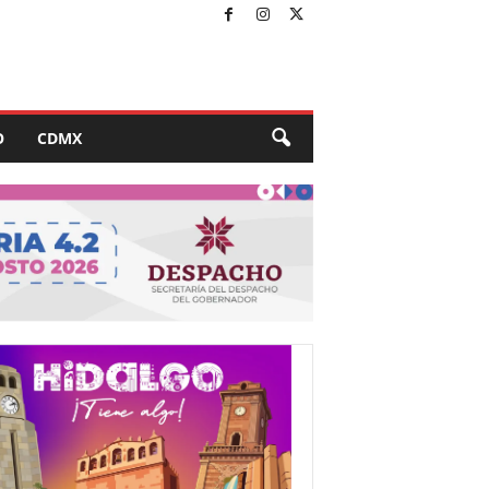
O
CDMX