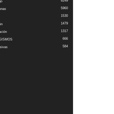
8249
go
5960
mnas
1530
1479
ón
1317
ción
666
GISMOS
584
sivas