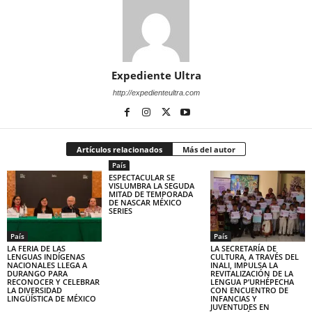
Expediente Ultra
http://expedienteultra.com
Artículos relacionados
Más del autor
País
ESPECTACULAR SE
VISLUMBRA LA SEGUDA
MITAD DE TEMPORADA
DE NASCAR MÉXICO
SERIES
País
País
LA FERIA DE LAS
LA SECRETARÍA DE
LENGUAS INDÍGENAS
CULTURA, A TRAVÉS DEL
NACIONALES LLEGA A
INALI, IMPULSA LA
DURANGO PARA
REVITALIZACIÓN DE LA
RECONOCER Y CELEBRAR
LENGUA P’URHÉPECHA
LA DIVERSIDAD
CON ENCUENTRO DE
LINGÜÍSTICA DE MÉXICO
INFANCIAS Y
JUVENTUDES EN